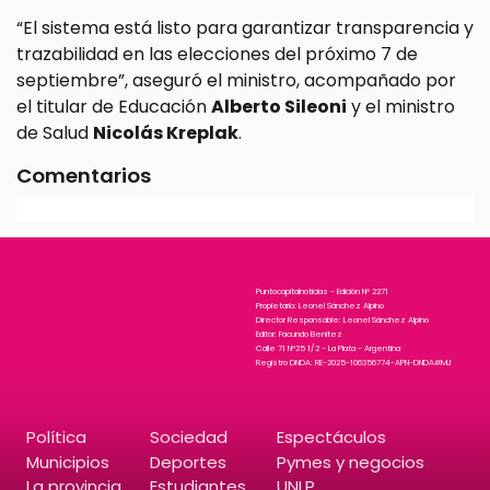
“El sistema está listo para garantizar transparencia y
trazabilidad en las elecciones del próximo 7 de
septiembre”, aseguró el ministro, acompañado por
el titular de Educación
Alberto Sileoni
y el ministro
de Salud
Nicolás Kreplak
.
Comentarios
Puntocapitalnoticias - Edición N° 2271
Propietario: Leonel Sánchez Alpino
Director Responsable: Leonel Sánchez Alpino
Editor: Facundo Benitez
Calle 71 N°25 1/2 - La Plata - Argentina
Registro DNDA: RE-2025-106356774-APN-DNDA#MJ
Política
Sociedad
Espectáculos
Municipios
Deportes
Pymes y negocios
La provincia
Estudiantes
UNLP