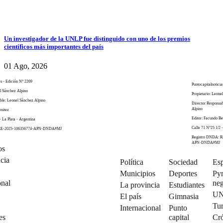
Un investigador de la UNLP fue distinguido con uno de los premios
científicos más importantes del país
01 Ago, 2026
as - Edición N° 2269
Puntocapitalnoticia
el Sánchez Alpino
Propietario: Leone
ble: Leonel Sánchez Alpino
Director Responsa
Alpino
enitez
Editor: Facundo Be
- La Plata - Argentina
Calle 71 N°25 1/2 -
 RE-2025-106356774-APN-DNDA#MJ
Registro DNDA: R
APN-DNDA#MJ
os
cia
Política
Sociedad
Esp
Municipios
Deportes
Py
onal
neg
La provincia
Estudiantes
U
El país
Gimnasia
Tu
Internacional
Punto
es
capital
Cró