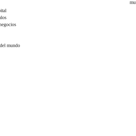
mu
ital
ulos
negocios
 del mundo