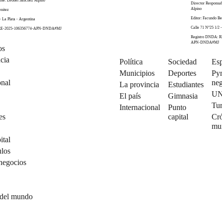
ble: Leonel Sánchez Alpino
Director Responsa
Alpino
enitez
Editor: Facundo Be
- La Plata - Argentina
Calle 71 N°25 1/2 -
 RE-2025-106356774-APN-DNDA#MJ
Registro DNDA: R
APN-DNDA#MJ
os
cia
Política
Sociedad
Esp
Municipios
Deportes
Py
onal
neg
La provincia
Estudiantes
U
El país
Gimnasia
Tu
Internacional
Punto
es
capital
Cró
mu
ital
ulos
negocios
 del mundo