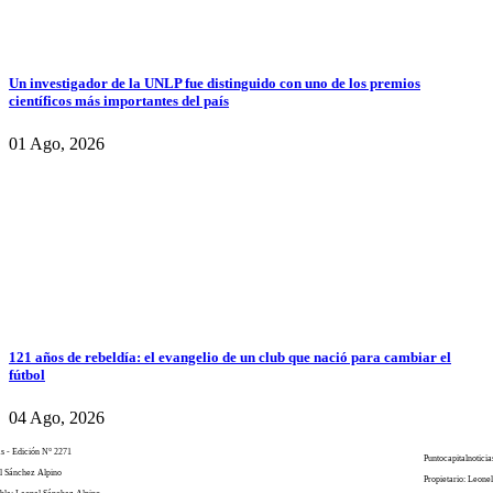
Un investigador de la UNLP fue distinguido con uno de los premios
científicos más importantes del país
01 Ago, 2026
121 años de rebeldía: el evangelio de un club que nació para cambiar el
fútbol
04 Ago, 2026
as - Edición N° 2271
Puntocapitalnoticia
el Sánchez Alpino
Propietario: Leone