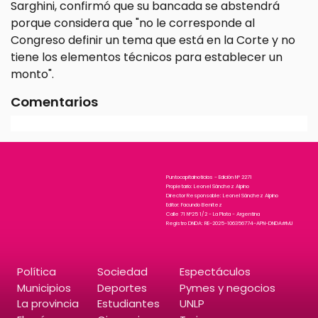
Sarghini, confirmó que su bancada se abstendrá
porque considera que "no le corresponde al
Congreso definir un tema que está en la Corte y no
tiene los elementos técnicos para establecer un
monto".
Comentarios
Puntocapitalnoticias - Edición N° 2271
Propietario: Leonel Sánchez Alpino
Director Responsable: Leonel Sánchez Alpino
Editor: Facundo Benitez
Calle 71 N°25 1/2 - La Plata - Argentina
Registro DNDA: RE-2025-106356774-APN-DNDA#MJ
Política
Sociedad
Espectáculos
Municipios
Deportes
Pymes y negocios
La provincia
Estudiantes
UNLP