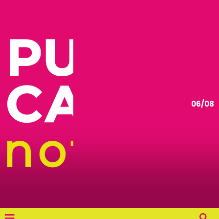
06/08
≡