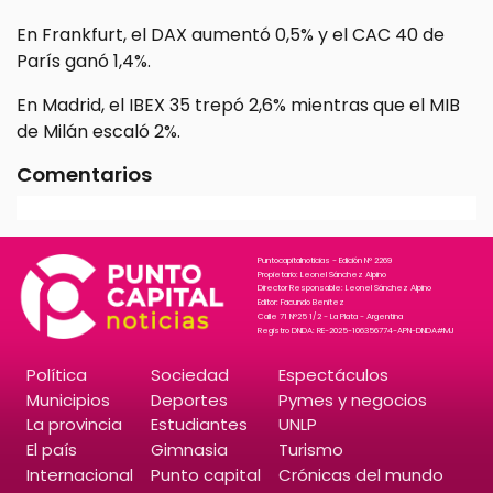
En Frankfurt, el DAX aumentó 0,5% y el CAC 40 de
París ganó 1,4%.
En Madrid, el IBEX 35 trepó 2,6% mientras que el MIB
de Milán escaló 2%.
Comentarios
Puntocapitalnoticias - Edición N° 2269
Propietario: Leonel Sánchez Alpino
Director Responsable: Leonel Sánchez Alpino
Editor: Facundo Benitez
Calle 71 N°25 1/2 - La Plata - Argentina
Registro DNDA: RE-2025-106356774-APN-DNDA#MJ
Política
Sociedad
Espectáculos
Municipios
Deportes
Pymes y negocios
La provincia
Estudiantes
UNLP
El país
Gimnasia
Turismo
Internacional
Punto capital
Crónicas del mundo