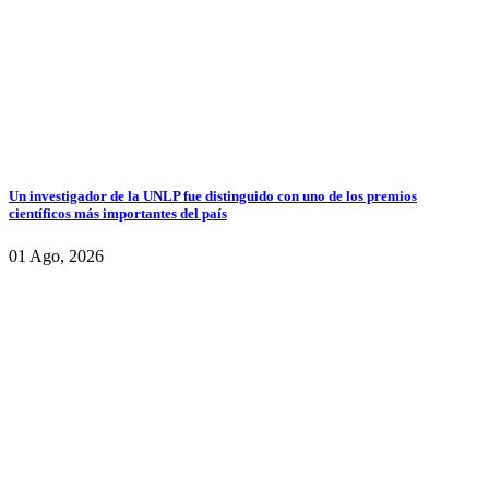
Un investigador de la UNLP fue distinguido con uno de los premios
científicos más importantes del país
01 Ago, 2026