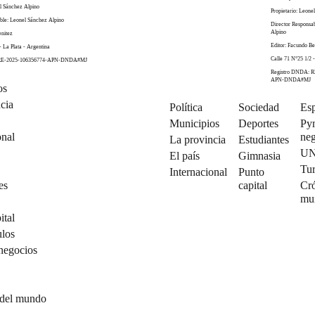
el Sánchez Alpino
Propietario: Leone
ble: Leonel Sánchez Alpino
Director Responsa
Alpino
enitez
Editor: Facundo Be
- La Plata - Argentina
Calle 71 N°25 1/2 -
 RE-2025-106356774-APN-DNDA#MJ
Registro DNDA: R
APN-DNDA#MJ
os
cia
Política
Sociedad
Esp
Municipios
Deportes
Py
onal
neg
La provincia
Estudiantes
U
El país
Gimnasia
Tu
Internacional
Punto
es
capital
Cró
mu
ital
ulos
negocios
 del mundo