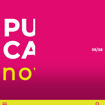
09/08
≡