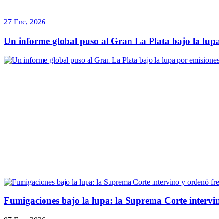
27 Ene, 2026
Un informe global puso al Gran La Plata bajo la lupa 
Fumigaciones bajo la lupa: la Suprema Corte intervi