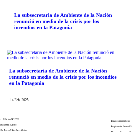
La subsecretaria de Ambiente de la Nación
renunció en medio de la crisis por los
incendios en la Patagonia
La subsecretaria de Ambiente de la Nación
renunció en medio de la crisis por los incendios
en la Patagonia
14 Feb, 2025
as - Edición N° 2270
Puntocapitalnoticias 
el Sánchez Alpino
Propietario: Leonel 
ble: Leonel Sánchez Alpino