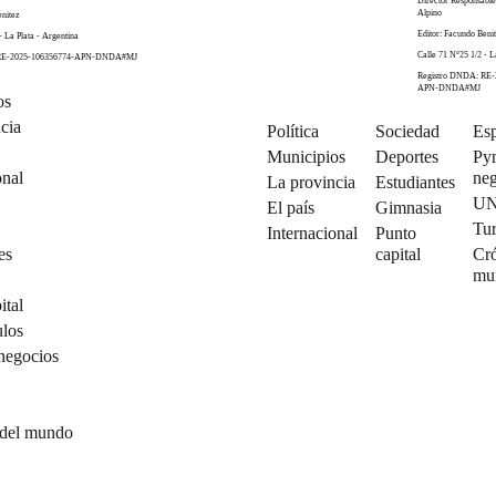
Director Responsabl
Alpino
enitez
Editor: Facundo Beni
- La Plata - Argentina
Calle 71 N°25 1/2 - L
 RE-2025-106356774-APN-DNDA#MJ
Registro DNDA: RE-
APN-DNDA#MJ
os
cia
Política
Sociedad
Esp
Municipios
Deportes
Py
onal
neg
La provincia
Estudiantes
U
El país
Gimnasia
Tu
Internacional
Punto
es
capital
Cró
mu
ital
ulos
negocios
 del mundo