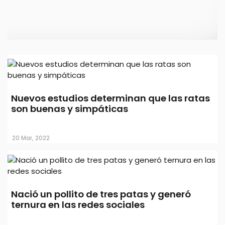
Increíble: Felipe Fort está involucrado
Nuevos estudios determinan que las ratas
en el caso de la mujer que quiso faenar
son buenas y simpáticas
a su perro
20 Mar, 2022
21 Jul, 2023
Nació un pollito de tres patas y generó
ternura en las redes sociales