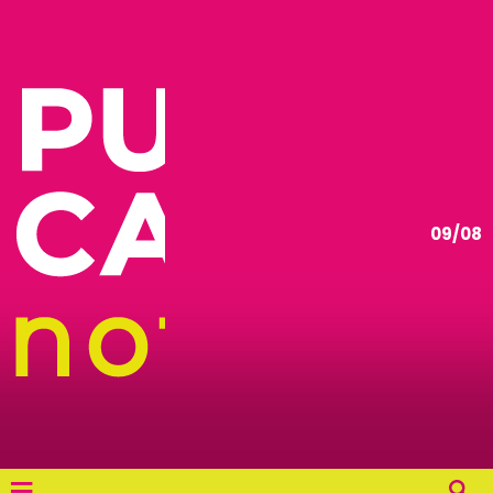
09/08
≡