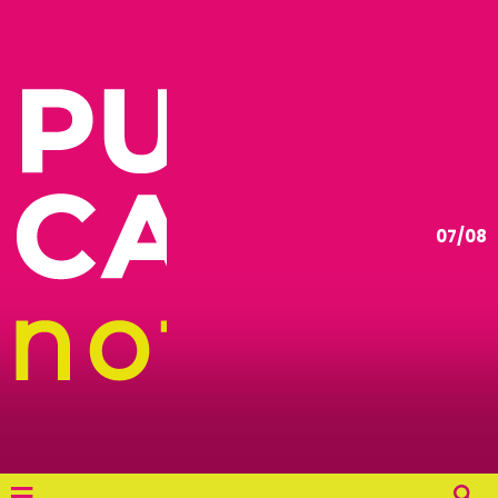
07/08
≡