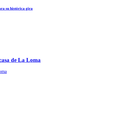
ra su histórica gira
u casa de La Loma