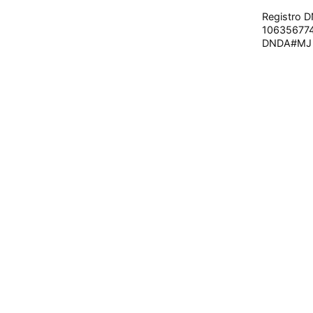
Registro 
10635677
DNDA#MJ