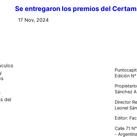
Se entregaron los premios del Certam
17 Nov, 2024
áculos
Puntocapit
y
Edición N
os
Propietario
Sánchez A
o
s del
Director R
Leonel Sán
Editor: Fa
Calle 71 N°
- Argentin