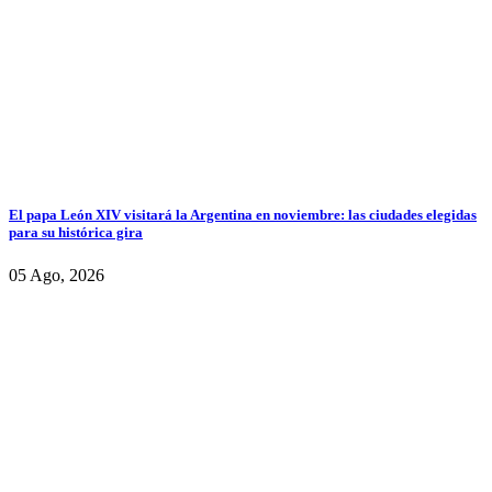
El papa León XIV visitará la Argentina en noviembre: las ciudades elegidas
para su histórica gira
05 Ago, 2026