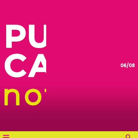
06/08
≡