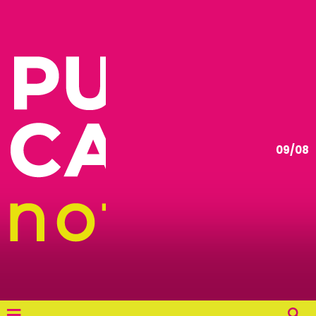
09/08
≡