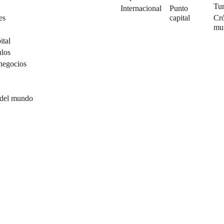
Tu
Internacional
Punto
es
capital
Cró
mu
ital
ulos
negocios
 del mundo