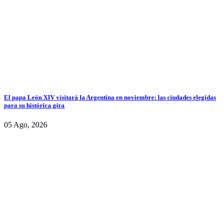
El papa León XIV visitará la Argentina en noviembre: las ciudades elegidas
para su histórica gira
05 Ago, 2026