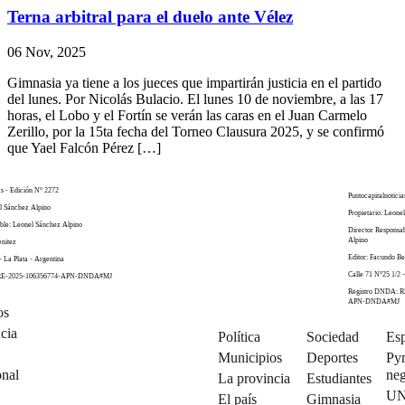
Terna arbitral para el duelo ante Vélez
06 Nov, 2025
Gimnasia ya tiene a los jueces que impartirán justicia en el partido
del lunes. Por Nicolás Bulacio. El lunes 10 de noviembre, a las 17
horas, el Lobo y el Fortín se verán las caras en el Juan Carmelo
Zerillo, por la 15ta fecha del Torneo Clausura 2025, y se confirmó
que Yael Falcón Pérez […]
as - Edición N° 2272
Puntocapitalnoticia
el Sánchez Alpino
Propietario: Leone
ble: Leonel Sánchez Alpino
Director Responsa
Alpino
enitez
Editor: Facundo Be
- La Plata - Argentina
Calle 71 N°25 1/2 -
 RE-2025-106356774-APN-DNDA#MJ
Registro DNDA: R
APN-DNDA#MJ
os
cia
Política
Sociedad
Esp
Municipios
Deportes
Py
onal
neg
La provincia
Estudiantes
U
El país
Gimnasia