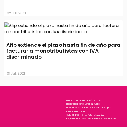
02 Jul, 2021
Afip extiende el plazo hasta fin de año para
facturar a monotributistas con IVA
discriminado
01 Jul, 2021
Puntocapitalnoticias - Edición N° 2270
Propietario: Leonel Sánchez Alpino
Director Responsable: Leonel Sánchez Alpino
Editor: Facundo Benitez
Calle 71 N°25 1/2 - La Plata - Argentina
Registro DNDA: RE-2025-106356774-APN-DNDA#MJ