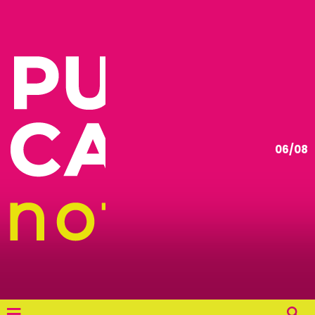
06/08
≡