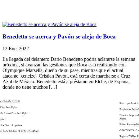
Benedetto se acerca y Pavón se aleja de Boca
12 Ene, 2022
La llegada del delantero Darío Benedetto podría aclararse la semana
próxima, si avanzan las gestiones que Boca está realizando con
Olympique Marsella, dueño de su pase, mientras que el actual
atacante 'xeneize', Cristian Pavón, está cerca de marcharse a Cruz
Azul de México. Benedetto está a préstamo en Elche, de España,
donde no tiene muchos […]
as - Edición N° 2271
Puntocapitalnoticia
el Sánchez Alpino
Propietario: Leone
ble: Leonel Sánchez Alpino
Director Responsa
Alpino
enitez
Editor: Facundo Be
- La Plata - Argentina
Calle 71 N°25 1/2 -
 RE-2025-106356774-APN-DNDA#MJ
Registro DNDA: R