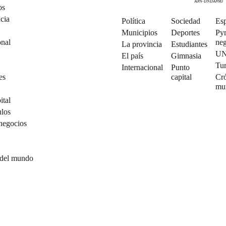
APN-DNDA#MJ
os
cia
Política
Sociedad
Esp
Municipios
Deportes
Py
onal
neg
La provincia
Estudiantes
U
El país
Gimnasia
Tu
Internacional
Punto
es
capital
Cró
mu
ital
ulos
negocios
 del mundo