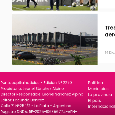
Tre
aer
14 Dic,
Política
Puntocapitalnoticias - Edición N° 2270
Municipios
Propietario: Leonel Sánchez Alpino
La provincia
Director Responsable: Leonel Sánchez Alpino
Editor: Facundo Benitez
El país
Calle 71 N°25 1/2 - La Plata - Argentina
Internacional
Registro DNDA: RE-2025-106356774-APN-