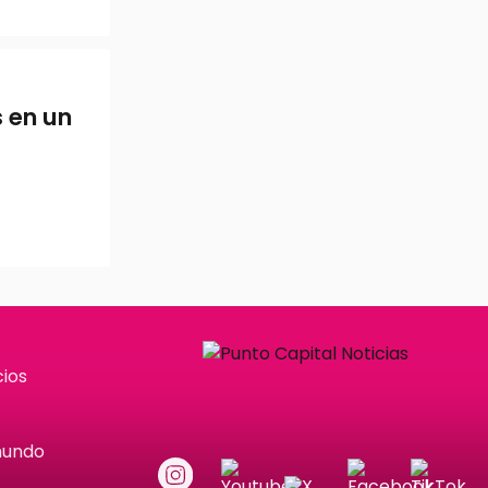
s en un
ios
mundo