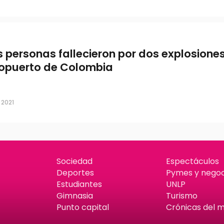
s personas fallecieron por dos explosione
opuerto de Colombia
 2021
Sociedad
Espectáculos
Deportes
Pymes y negoc
Estudiantes
UNLP
Gimnasia
Turismo
Punto capital
Crónicas del 