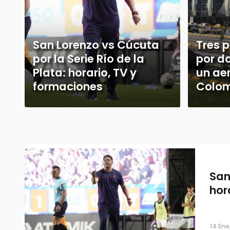
San Lorenzo vs Cúcuta
Tres p
por la Serie Río de la
por d
Plata: horario, TV y
un ae
formaciones
Colo
San
hor
14 Ene