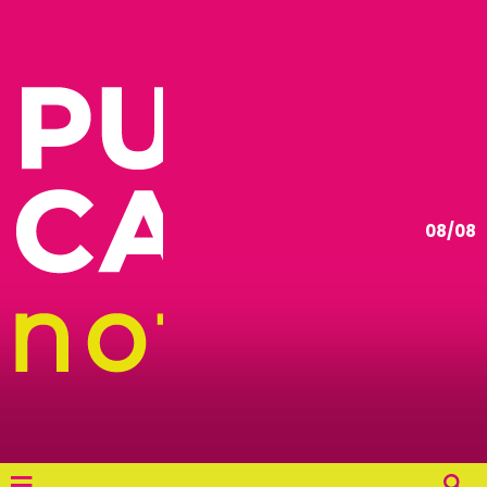
08/08
≡