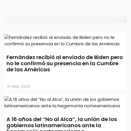
Fernández recibió al enviado de Biden pero
Alberto Fernández se presentará en la
no le confirmó su presencia en la Cumbre
Cumbre de las Américas
de las Américas
05 Jun, 2022
27 May, 2022
A 16 años del “No al Alca”, la unión de los
gobiernos latinamericanos ante la