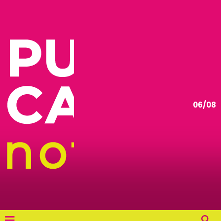
06/08
≡