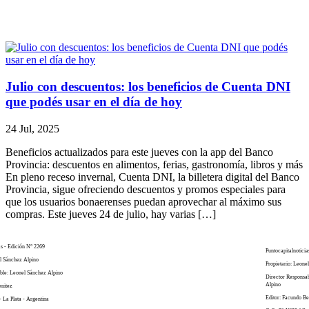
Julio con descuentos: los beneficios de Cuenta DNI
que podés usar en el día de hoy
24 Jul, 2025
Beneficios actualizados para este jueves con la app del Banco
Provincia: descuentos en alimentos, ferias, gastronomía, libros y más
En pleno receso invernal, Cuenta DNI, la billetera digital del Banco
Provincia, sigue ofreciendo descuentos y promos especiales para
que los usuarios bonaerenses puedan aprovechar al máximo sus
compras. Este jueves 24 de julio, hay varias […]
as - Edición N° 2269
Puntocapitalnoticia
el Sánchez Alpino
Propietario: Leone
ble: Leonel Sánchez Alpino
Director Responsa
Alpino
enitez
Editor: Facundo Be
- La Plata - Argentina