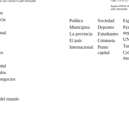
Calle 71 N°25 1/2 -
 RE-2025-106356774-APN-DNDA#MJ
Registro DNDA: R
APN-DNDA#MJ
os
cia
Política
Sociedad
Esp
Municipios
Deportes
Py
onal
neg
La provincia
Estudiantes
U
El país
Gimnasia
Tu
Internacional
Punto
es
capital
Cró
mu
ital
ulos
negocios
 del mundo