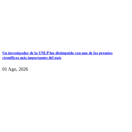
Un investigador de la UNLP fue distinguido con uno de los premios
científicos más importantes del país
01 Ago, 2026