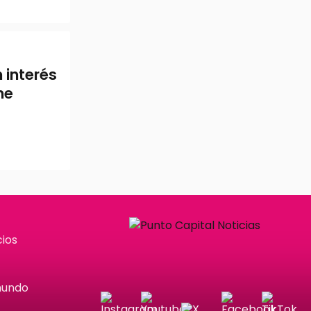
 interés
ne
ios
mundo