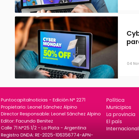
Cyb
par
04 No
Política
Puntocapitalnoticias - Edición N° 2271
Municipios
Propietario: Leonel Sánchez Alpino
La provincia
Director Responsable: Leonel Sánchez Alpino
Editor: Facundo Benitez
El país
Calle 71 N°25 1/2 - La Plata - Argentina
Internacional
Registro DNDA: RE-2025-106356774-APN-