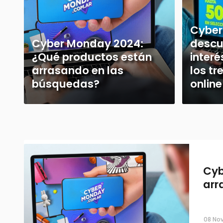
Cyber
Cyber Monday 2024:
descu
¿Qué productos están
inter
arrasando en las
los tr
búsquedas?
online
Cyb
arr
08 Nov