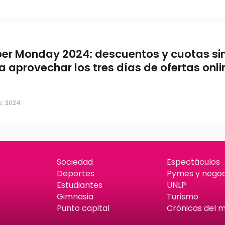
er Monday 2024: descuentos y cuotas sin
a aprovechar los tres días de ofertas onli
v, 2024
Sociedad
Espectáculos
Deportes
Pymes y negoc
Estudiantes
UNLP
Gimnasia
Turismo
Punto capital
Crónicas del 