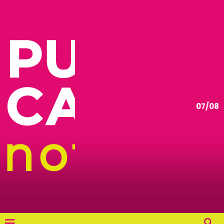
07/08
≡