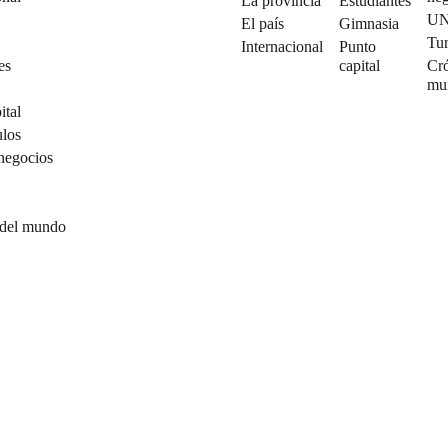
La provincia
Estudiantes
U
El país
Gimnasia
Tu
Internacional
Punto
es
capital
Cró
mu
ital
ulos
negocios
 del mundo