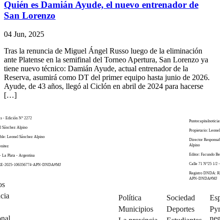
Quién es Damián Ayude, el nuevo entrenador de
San Lorenzo
04 Jun, 2025
Tras la renuncia de Miguel Ángel Russo luego de la eliminación
ante Platense en la semifinal del Torneo Apertura, San Lorenzo ya
tiene nuevo técnico: Damián Ayude, actual entrenador de la
Reserva, asumirá como DT del primer equipo hasta junio de 2026.
Ayude, de 43 años, llegó al Ciclón en abril de 2024 para hacerse
[…]
as - Edición N° 2272
Puntocapitalnoticia
el Sánchez Alpino
Propietario: Leone
ble: Leonel Sánchez Alpino
Director Responsa
Alpino
enitez
Editor: Facundo Be
- La Plata - Argentina
Calle 71 N°25 1/2 -
 RE-2025-106356774-APN-DNDA#MJ
Registro DNDA: R
APN-DNDA#MJ
os
cia
Política
Sociedad
Esp
Municipios
Deportes
Py
onal
neg