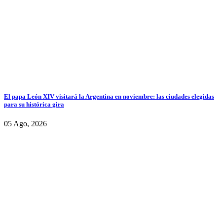
El papa León XIV visitará la Argentina en noviembre: las ciudades elegidas
para su histórica gira
05 Ago, 2026