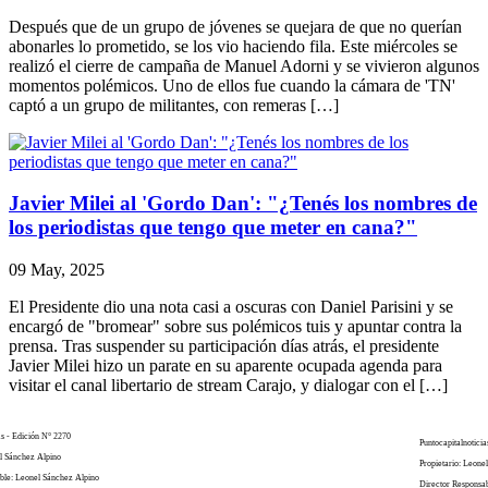
Después que de un grupo de jóvenes se quejara de que no querían
abonarles lo prometido, se los vio haciendo fila. Este miércoles se
realizó el cierre de campaña de Manuel Adorni y se vivieron algunos
momentos polémicos. Uno de ellos fue cuando la cámara de 'TN'
captó a un grupo de militantes, con remeras […]
Javier Milei al 'Gordo Dan': "¿Tenés los nombres de
los periodistas que tengo que meter en cana?"
09 May, 2025
El Presidente dio una nota casi a oscuras con Daniel Parisini y se
encargó de "bromear" sobre sus polémicos tuis y apuntar contra la
prensa. Tras suspender su participación días atrás, el presidente
Javier Milei hizo un parate en su aparente ocupada agenda para
visitar el canal libertario de stream Carajo, y dialogar con el […]
as - Edición N° 2270
Puntocapitalnoticia
el Sánchez Alpino
Propietario: Leone
ble: Leonel Sánchez Alpino
Director Responsa