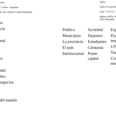
Alpino
enitez
Editor: Facundo Be
- La Plata - Argentina
Calle 71 N°25 1/2 -
 RE-2025-106356774-APN-DNDA#MJ
Registro DNDA: R
APN-DNDA#MJ
os
cia
Política
Sociedad
Esp
Municipios
Deportes
Py
onal
neg
La provincia
Estudiantes
U
El país
Gimnasia
Tu
Internacional
Punto
es
capital
Cró
mu
ital
ulos
negocios
 del mundo