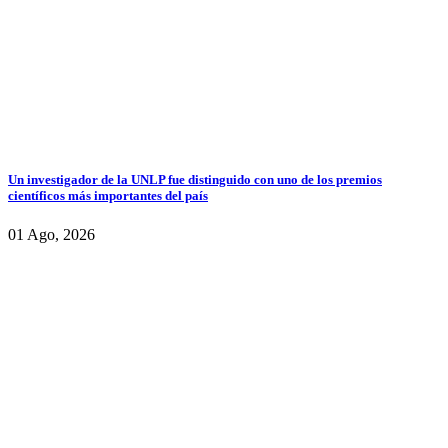
Un investigador de la UNLP fue distinguido con uno de los premios
científicos más importantes del país
01 Ago, 2026