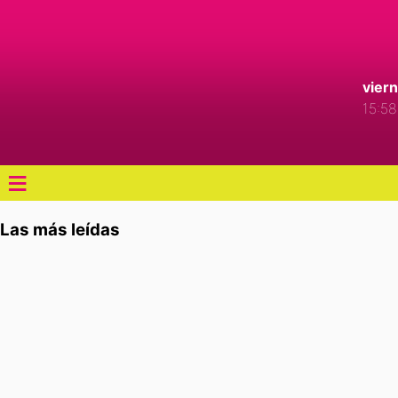
vier
15:58
≡
Las más leídas