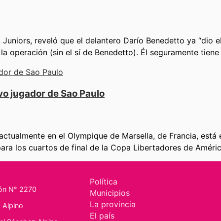
niors, reveló que el delantero Darío Benedetto ya “dio el s
la operación (sin el sí de Benedetto). Él seguramente tiene 
vo jugador de Sao Paulo
ctualmente en el Olympique de Marsella, de Francia, está en
a los cuartos de final de la Copa Libertadores de América
Política
ión N° 2270
Municipios
La provincia
 Alpino
El país