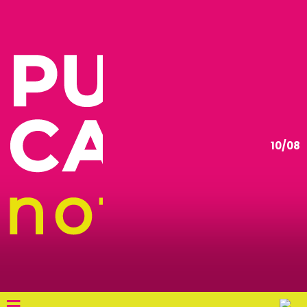
10/08
≡