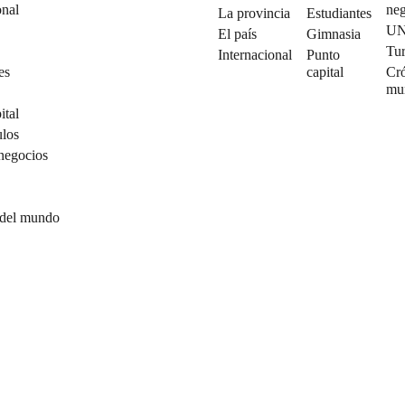
onal
neg
La provincia
Estudiantes
U
El país
Gimnasia
Tu
Internacional
Punto
es
capital
Cró
mu
ital
ulos
negocios
 del mundo