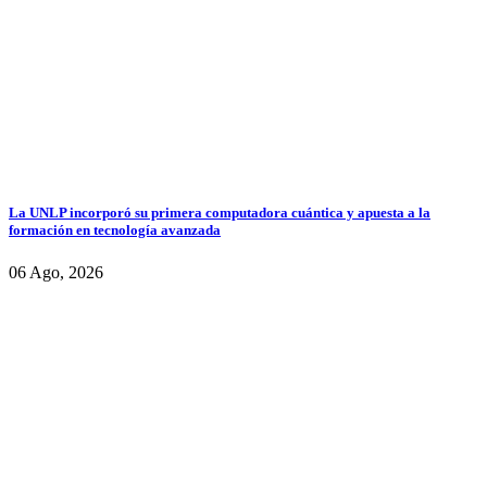
La UNLP incorporó su primera computadora cuántica y apuesta a la
formación en tecnología avanzada
06 Ago, 2026