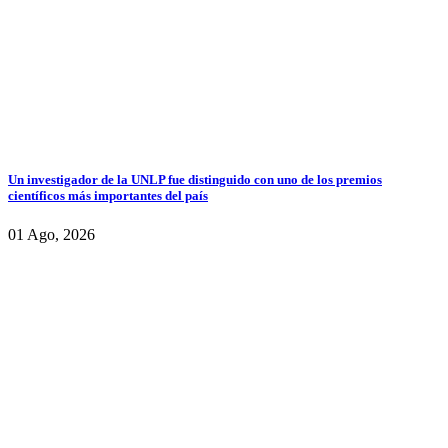
Un investigador de la UNLP fue distinguido con uno de los premios
científicos más importantes del país
01 Ago, 2026