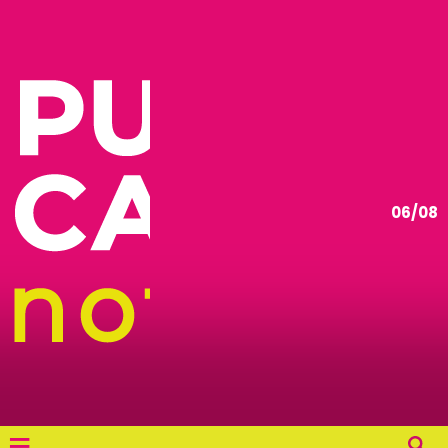
06/08
≡