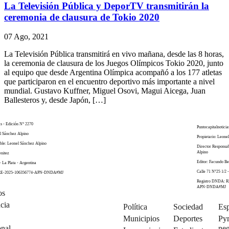
La Televisión Pública y DeporTV transmitirán la
ceremonia de clausura de Tokio 2020
07 Ago, 2021
La Televisión Pública transmitirá en vivo mañana, desde las 8 horas,
la ceremonia de clausura de los Juegos Olímpicos Tokio 2020, junto
al equipo que desde Argentina Olímpica acompañó a los 177 atletas
que participaron en el encuentro deportivo más importante a nivel
mundial. Gustavo Kuffner, Miguel Osovi, Magui Aicega, Juan
Ballesteros y, desde Japón, […]
as - Edición N° 2270
Puntocapitalnoticia
el Sánchez Alpino
Propietario: Leone
ble: Leonel Sánchez Alpino
Director Responsa
Alpino
enitez
Editor: Facundo Be
- La Plata - Argentina
Calle 71 N°25 1/2 -
 RE-2025-106356774-APN-DNDA#MJ
Registro DNDA: R
APN-DNDA#MJ
os
cia
Política
Sociedad
Esp
Municipios
Deportes
Py
onal
neg