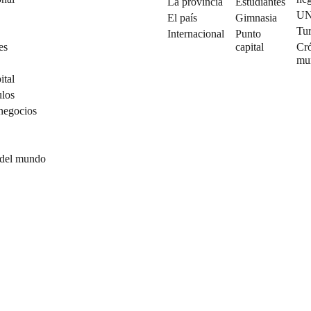
La provincia
Estudiantes
U
El país
Gimnasia
Tu
Internacional
Punto
es
capital
Cró
mu
ital
ulos
negocios
 del mundo