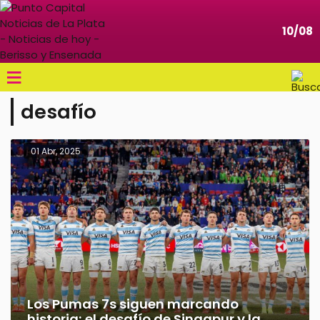
10/08
≡
desafío
01 Abr, 2025
Los Pumas 7s siguen marcando
historia: el desafío de Singapur y la