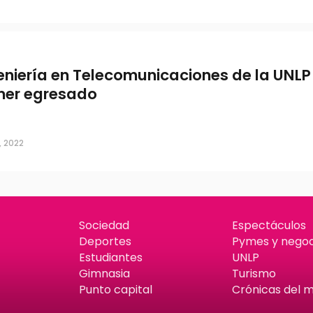
eniería en Telecomunicaciones de la UNLP 
mer egresado
, 2022
Sociedad
Espectáculos
Deportes
Pymes y negoc
Estudiantes
UNLP
Gimnasia
Turismo
Punto capital
Crónicas del 