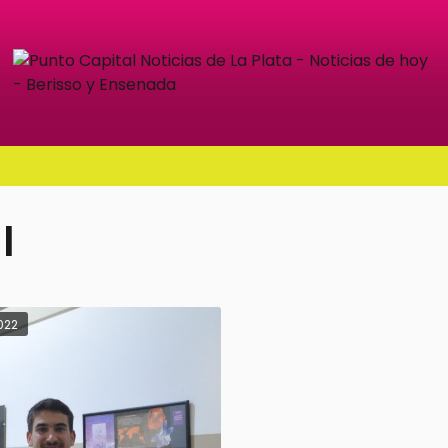
l
022