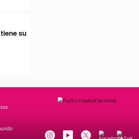
tiene su
ios
mundo