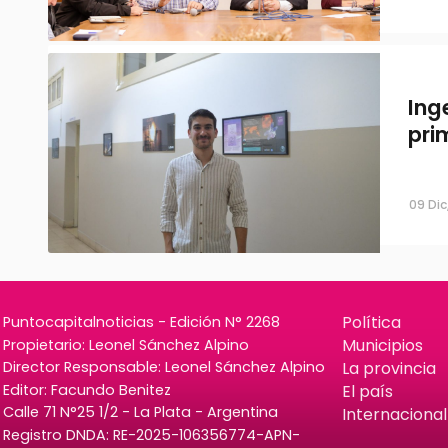
Ing
pri
09 Dic
Política
Puntocapitalnoticias - Edición N° 2268
Municipios
Propietario: Leonel Sánchez Alpino
La provincia
Director Responsable: Leonel Sánchez Alpino
Editor: Facundo Benitez
El país
Calle 71 N°25 1/2 - La Plata - Argentina
Internacional
Registro DNDA: RE-2025-106356774-APN-