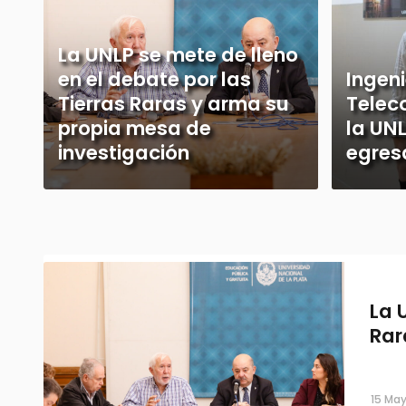
La UNLP se mete de lleno
en el debate por las
Ingeni
Tierras Raras y arma su
Telec
propia mesa de
la UNL
investigación
egres
La 
Rar
15 May