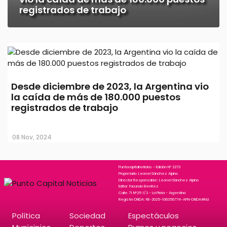
registrados de trabajo
Desde diciembre de 2023, la Argentina vio
la caída de más de 180.000 puestos
registrados de trabajo
08 Nov, 2024
Puntocapitalnoticias - Edición N° 2273
Propietario: Leonel Sánchez Alpino
Director Responsable: Leonel Sánchez Alpino
Editor: Facundo Benitez
Calle 71 N°25 1/2 - La Plata - Argentina
Registro DNDA: RE-2025-106356774-APN-DNDA#MJ
Política
Sociedad
Espectáculos