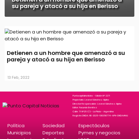
su pareja y atacó a su hija en Berisso
Detienen a un hombre que amenazó a su
pareja y atacó a su hija en Berisso
13 Feb, 2022
Puntocapitalnoticias - Edición N° 2271
Propietario: Leonel Sánchez Alpino
Director Responsable: Leonel Sánchez Alpino
Editor: Facundo Benitez
Calle 71 N°25 1/2 - La Plata - Argentina
Registro DNDA: RE-2025-106356774-APN-DNDA#MJ
Política
Sociedad
Espectáculos
Municipios
Deportes
Pymes y negocios