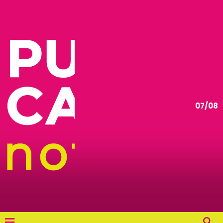
07/08
≡