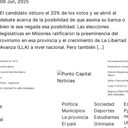
09 Jun, 2025
El candidato obtuvo el 20% de los votos y se abrió el
debate acerca de la posibilidad de que asuma su banca o
bien le sea negada esa posibilidad. Las elecciones
legislativas en Misiones ratificaron la preeminencia del
rovirismo en esa provincia y el crecimiento de La Libertad
Avanza (LLA) a nivel nacional. Pero también […]
- Edición N° 2272
Puntocapitalnotici
ánchez Alpino
Propietario: Leon
 Leonel Sánchez Alpino
Director Responsa
Alpino
ez
Editor: Facundo B
 Plata - Argentina
Calle 71 N°25 1/2 
2025-106356774-APN-DNDA#MJ
Registro DNDA: 
APN-DNDA#MJ
Política
Sociedad
E
a
Municipios
Deportes
P
n
La provincia
Estudiantes
al
U
El país
Gimnasia