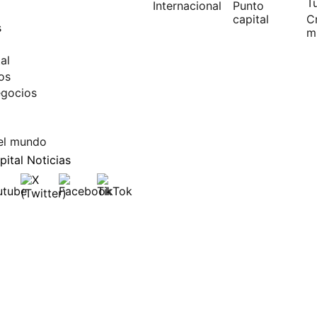
T
Internacional
Punto
capital
C
s
m
al
os
egocios
el mundo