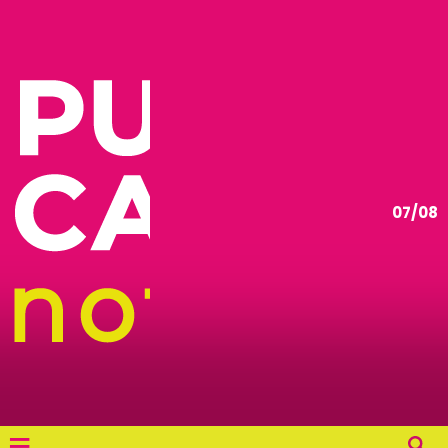
07/08
≡