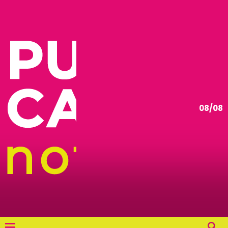
08/08
≡