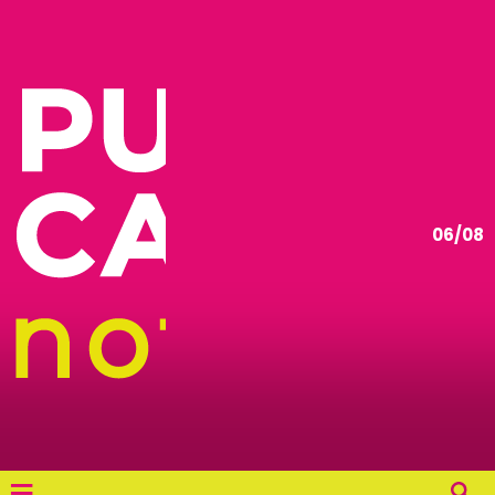
06/08
≡