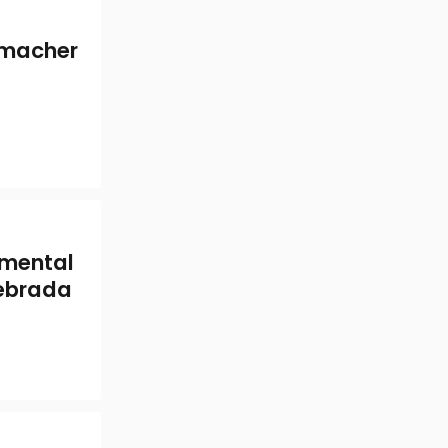
umacher
umental
uebrada