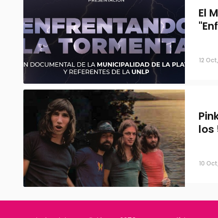
El 
"En
12 Oct
Pin
los
10 Oct