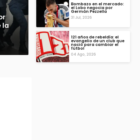
Bombazo en el mercado:
el Lobo negocia por
Germán Pezzella
or
31 Jul, 2026
 la
121 años de rebeldía: el
evangelio de un club que
nació para cambiar el
fútbol
04 Ago, 2026