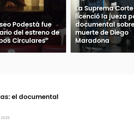
La Suprema Corte
licenció la jueza p
iseo Podestá fue
documental sobre
ario del estreno de
muerte de Diego
pos Circulares”
Maradona
ias: el documental
, 2025