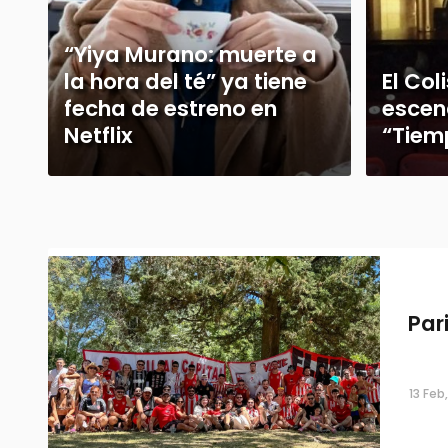
“Yiya Murano: muerte a
la hora del té” ya tiene
El Col
fecha de estreno en
escen
Netflix
“Tiem
Par
13 Feb