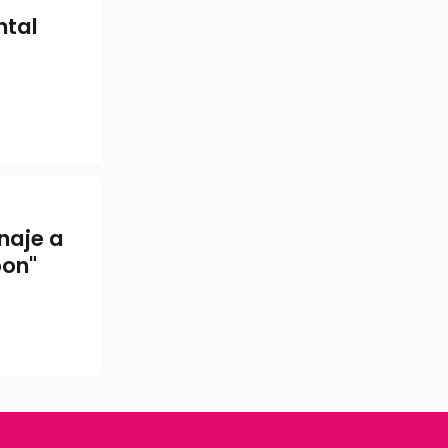
ntal
naje a
oon"