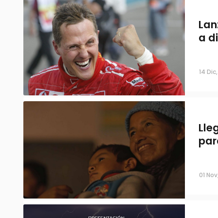
Lan
a d
14 Dic
Lle
par
01 Nov