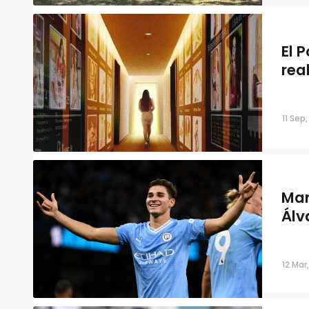
El 
rea
11 Sep
Man
Álv
12 Mar