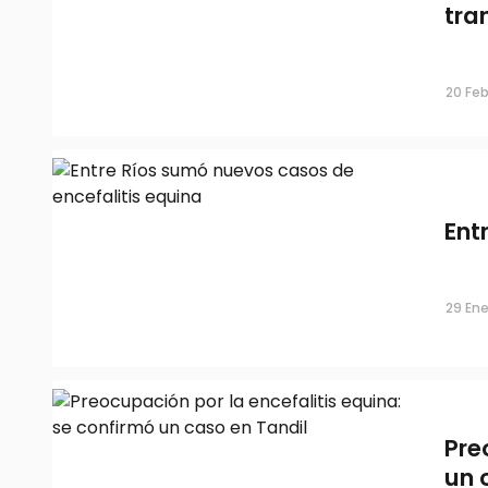
tra
Entre Ríos sumó nuevos casos de
encefalitis equina
20 Feb
25 Ene, 2024
Ent
29 Ene
Preocupación por la encefalitis equ
Pre
confirmó un caso en Tandil
un 