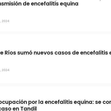
nsmisión de encefalitis equina
, 2024
re Ríos sumó nuevos casos de encefalitis
, 2024
ina: se
ocupación por la encefalitis equina: se co
caso en Tandil