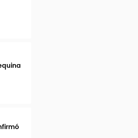
 equina
nfirmó