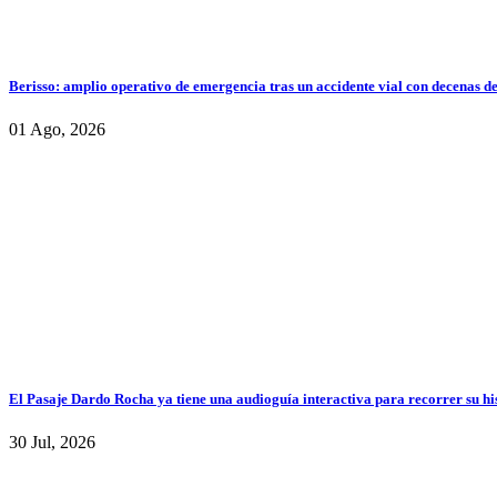
Berisso: amplio operativo de emergencia tras un accidente vial con decenas d
01 Ago, 2026
El Pasaje Dardo Rocha ya tiene una audioguía interactiva para recorrer su hi
30 Jul, 2026