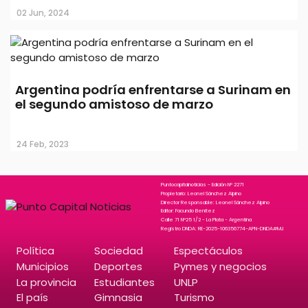
02 Jun, 2024
Argentina podría enfrentarse a Surinam en
el segundo amistoso de marzo
24 Feb, 2023
Puntocapitalnoticias - Edición N° 2271
Propietario: Leonel Sánchez Alpino
Director Responsable: Leonel Sánchez Alpino
Editor: Facundo Benitez
Calle 71 N°25 1/2 - La Plata - Argentina
Registro DNDA: RE-2025-106356774-APN-DNDA#MJ
Política
Sociedad
Espectáculos
Municipios
Deportes
Pymes y negocios
La provincia
Estudiantes
UNLP
El país
Gimnasia
Turismo