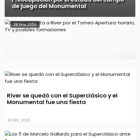
de juego del Monumental
28 Ene, 2026
Gimnasia visita a River por el Torneo
River se quedó con el Superclásico y el
Apertura: horario, TV y posibles
Monumental fue una fiesta
formaciones
28 Abr, 2025
31 Oct, 2025