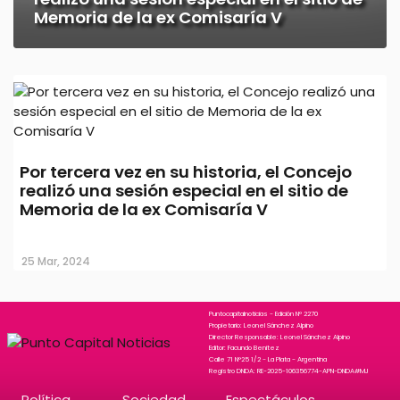
Memoria de la ex Comisaría V
Por tercera vez en su historia, el Concejo
realizó una sesión especial en el sitio de
Memoria de la ex Comisaría V
25 Mar, 2024
Puntocapitalnoticias - Edición N° 2270
Propietario: Leonel Sánchez Alpino
Director Responsable: Leonel Sánchez Alpino
Editor: Facundo Benitez
Calle 71 N°25 1/2 - La Plata - Argentina
Registro DNDA: RE-2025-106356774-APN-DNDA#MJ
Política
Sociedad
Espectáculos