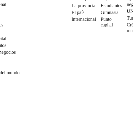
onal
neg
La provincia
Estudiantes
U
El país
Gimnasia
Tu
Internacional
Punto
es
capital
Cró
mu
ital
ulos
negocios
 del mundo