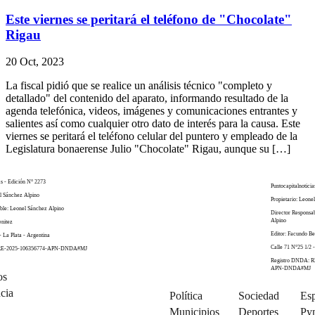
Este viernes se peritará el teléfono de "Chocolate"
Rigau
20 Oct, 2023
La fiscal pidió que se realice un análisis técnico "completo y
detallado" del contenido del aparato, informando resultado de la
agenda telefónica, videos, imágenes y comunicaciones entrantes y
salientes así como cualquier otro dato de interés para la causa. Este
viernes se peritará el teléfono celular del puntero y empleado de la
Legislatura bonaerense Julio "Chocolate" Rigau, aunque su […]
as - Edición N° 2273
Puntocapitalnoticia
el Sánchez Alpino
Propietario: Leone
ble: Leonel Sánchez Alpino
Director Responsa
Alpino
enitez
Editor: Facundo Be
- La Plata - Argentina
Calle 71 N°25 1/2 -
 RE-2025-106356774-APN-DNDA#MJ
Registro DNDA: R
APN-DNDA#MJ
os
cia
Política
Sociedad
Esp
Municipios
Deportes
Py