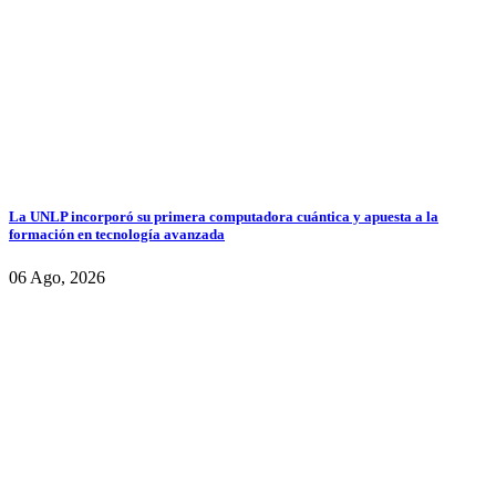
La UNLP incorporó su primera computadora cuántica y apuesta a la
formación en tecnología avanzada
06 Ago, 2026