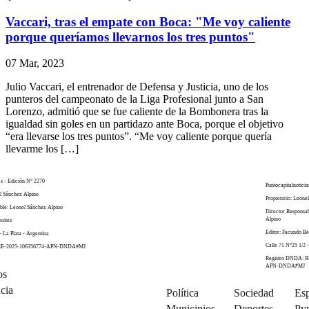
Vaccari, tras el empate con Boca: "Me voy caliente
porque queríamos llevarnos los tres puntos"
07 Mar, 2023
Julio Vaccari, el entrenador de Defensa y Justicia, uno de los
punteros del campeonato de la Liga Profesional junto a San
Lorenzo, admitió que se fue caliente de la Bombonera tras la
igualdad sin goles en un partidazo ante Boca, porque el objetivo
“era llevarse los tres puntos”. “Me voy caliente porque quería
llevarme los […]
as - Edición N° 2270
Puntocapitalnoticia
el Sánchez Alpino
Propietario: Leone
ble: Leonel Sánchez Alpino
Director Responsa
Alpino
enitez
Editor: Facundo Be
- La Plata - Argentina
Calle 71 N°25 1/2 -
 RE-2025-106356774-APN-DNDA#MJ
Registro DNDA: R
APN-DNDA#MJ
os
cia
Política
Sociedad
Esp
Municipios
Deportes
Py