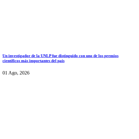
Un investigador de la UNLP fue distinguido con uno de los premios
científicos más importantes del país
01 Ago, 2026