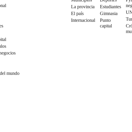
onal
neg
La provincia
Estudiantes
U
El país
Gimnasia
Tu
Internacional
Punto
es
capital
Cró
mu
ital
ulos
negocios
 del mundo